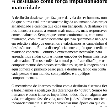
A desilusão como força impulsionador
maturidade
A desilusão desde sempre faz parte da vida do ser humano, nun
do que outros está intrinsecamente ligada ao tamanho das proje
sensibilidade e carência que cada um transporta. A desilusão aj
nos imenso a crescer, a sermos mais maduros, mais responsávei
emocionalmente. Sempre que somos confrontados, com uma
frustração, com um acontecimento que não queremos e não gos
em relação a algo que queremos e valorizamos as campainhas 
desilusão tocam. É uma discrepância entre aquilo que acreditam
realidade concreta. Contudo é extremamente necessária para
aprendermos a lidar com as nossas emoções de forma mais raci
mais madura. Temos tendência natural para “ acreditar” que os
comportamentos dos nossos semelhantes, sejam à imagem dos 
aqui começa o primeiro passo para a desilusão, tendo em conta
cada pessoa é um mundo, com padrões, e arquétipos
comportamentais.
O mecanismo de lidarmos melhor com a desilusão é sermos flex
e trabalharmos a aceitação das diferenças do “outro”. Somos to
humanos e como tal seres imperfeitos, todos nós em alguma áre
vida, em alguma fase de vida, também já desiludimos conscient
inconscientemente. Estamos a vivenciar uma época em que os