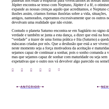
planetas nos estão a empurrar para vivenciarmos as nossas ilusõ
Júpiter encontra-se tenso com Neptuno, Júpiter é a fé, o otimis
expande as nossas crenças aquilo que acreditamos, e Neptuno c
ilusões assim, criamos formas ilusórias sobre a vida, situações,
amigos, namorados, esperamos excessivamente que os outros n
devolvam uma realidade que não existe.
Contudo o planeta Saturno encontra-se em Sagitário no signo d
verdade e também se junta a esta dança, a dizer que está na hor
“verdade” a trazer de uma forma prática e fria (Saturno) a qued
máscaras criadas por nós. Que a desilusão que está a ser vivenc
neste momento seja a força motivadora da aceitação e maturida
sejamos capaz de continuar a sonhar, pois o sonho comanda a v
mas que sejamos capaz de sonhar com maturidade ou seja sem
expetativas que o outro nos vá devolver algo parecido ou semel
ANTERIOR
NEX