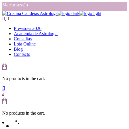
Skip
Marcar sessão
to
the
content
Previsões 2026
Academia de Astrologia
Consultas
Loja Online
Blog
Contacto
No products in the cart.
No products in the cart.