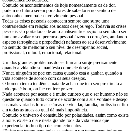
Contudo os acontecimentos de hoje nomeadamente os de dor,
podem no futuro serem portadores de sabedoria no sentido de
autoconhecimento/desenvolvimento pessoal.
Todas as crises pessoais acontecem sempre que surge uma
contrariedade em relação aos nossos desejos /ego. Todavia as crises
pessoais são portadoras de auto-análise/introspeção no sentido o ser
humano avaliar o seu percurso pessoal fazendo correções, anulando
aspetos (arrogância e prepotência) nefastos ao seu desenvolvimento,
no sentido de melhorar o seu nível de desempenho social,
profissional, cultural, emocional, relacional.
Um dos grandes problemas do ser humano surge precisamente
quando a vida não se manifesta como ele deseja.
Nunca ninguém se poe em causa quando está a ganhar, quando a
vida acontece de acordo com os seus desejos.
O homem tem a tendência nata de achar que tem sempre direito a
tudo que é bom, ou lhe confere prazer.
Nada acontece por acaso e é muito curioso que o ser humano não se
questione quando tudo ocorre de acorde com a sua vontade e desejo
nas mais variadas formas e áreas de vida lar, família, profissão enfim
em todas as áreas ao qual dá mais importância.
Contudo o universo é constituído por polaridades, assim como existe
a noite, existe o dia e nesta grande roda da vida temos que
experienciar todo o tipo de acontecimentos.
“Existe um tempo para todas as coisas, e um tempo para todos os