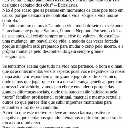
desígnios debaixo dos céus” – Eclesiastes.
Não é por acaso que as pessoas em momentos de crise poe tudo em
causa, porque deixaram de controlar a vida, só que a vida não se
controla.
É muito comum eu ouvir “ a minha vida muda de sete em sete anos
“ precisamente porque Saturno, Úrano e Neptuno têm semi- ciclos
de sete anos, daí existir sempre uma crise de valores , de escolhas,
uma mudança, um reavaliar de vida, a maioria das vezes forçada
porque ninguém está preparado para mudar o certo pelo incerto, e a
própria mudança pelo desconhecido gera sempre grande
insegurança.
Se tentarmos aceitar que tudo na vida nos pertence, o bom e o mau,
que os acontecimentos versus aspetos positivos e negativos no nosso
mapa astral correspondem a um grande jogo de xadrez cósmico,
onde temos que jogar quer com a nossa herança genética, quer com
o nosso livre arbítrio, vamos perceber e entender o porquê das
grandes diferenças sociais, onde uns parecem tão bafejados pela
“sorte” familiar, profissional, espiritual, material e mesmo sexual e
outros ao que parece têm que subir ingremes montanhas para
encontrar a luz do seu caminho.
Acredito que este motivo se deve ao nosso karma positivo e
negativos que herdamos quando efetuamos o primeiro processo de
troca com o universo.
Para os mais céticos eu costumo perguntar: