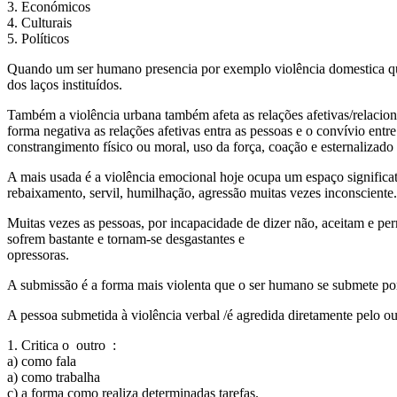
3. Económicos
4. Culturais
5. Políticos
Quando um ser humano presencia por exemplo violência domestica que o
dos laços instituídos.
Também a violência urbana também afeta as relações afetivas/relaciona
forma negativa as relações afetivas entra as pessoas e o convívio ent
constrangimento físico ou moral, uso da força, coação e esternalizado n
A mais usada é a violência emocional hoje ocupa um espaço significat
rebaixamento, servil, humilhação, agressão muitas vezes inconsciente.
Muitas vezes as pessoas, por incapacidade de dizer não, aceitam e pe
sofrem bastante e tornam-se desgastantes e
opressoras.
A submissão é a forma mais violenta que o ser humano se submete por
A pessoa submetida à violência verbal /é agredida diretamente pelo out
1. Critica o outro :
a) como fala
a) como trabalha
c) a forma como realiza determinadas tarefas.