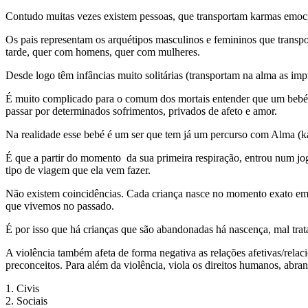
Contudo muitas vezes existem pessoas, que transportam karmas emoci
Os pais representam os arquétipos masculinos e femininos que transpo
tarde, quer com homens, quer com mulheres.
Desde logo têm infâncias muito solitárias (transportam na alma as imp
É muito complicado para o comum dos mortais entender que um bebé 
passar por determinados sofrimentos, privados de afeto e amor.
Na realidade esse bebé é um ser que tem já um percurso com Alma (k
É que a partir do momento da sua primeira respiração, entrou num jogo
tipo de viagem que ela vem fazer.
Não existem coincidências. Cada criança nasce no momento exato em 
que vivemos no passado.
É por isso que há crianças que são abandonadas há nascença, mal trat
A violência também afeta de forma negativa as relações afetivas/relaci
preconceitos. Para além da violência, viola os direitos humanos, abran
1. Civis
2. Sociais