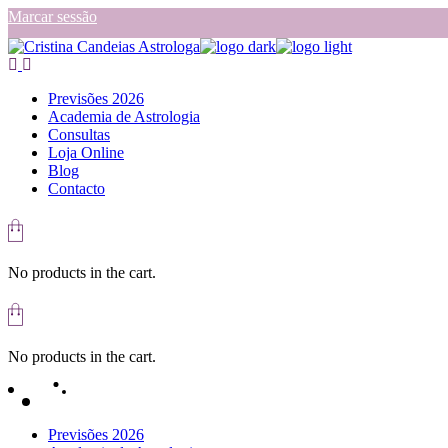
Skip
Marcar sessão
to
the
content
Previsões 2026
Academia de Astrologia
Consultas
Loja Online
Blog
Contacto
No products in the cart.
No products in the cart.
Previsões 2026