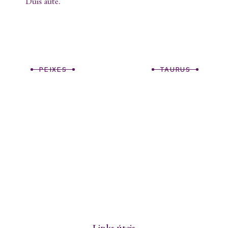
Duis aute.
PEIXES
TAURUS
Links úteis