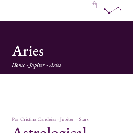
Aries
Home
Jupiter
Aries
Por
Cristina Candeias
Jupiter
Stars
Astrological