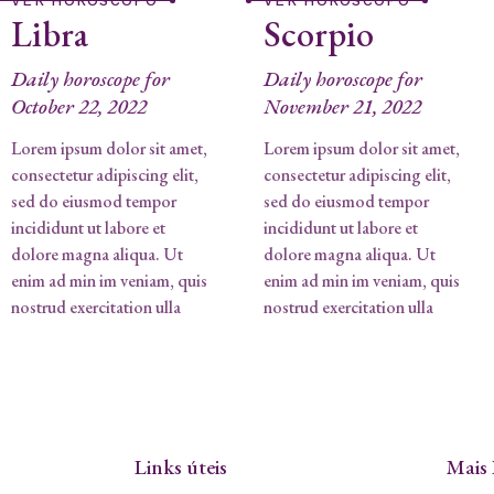
VER HORÓSCOPO
VER HORÓSCOPO
Libra
Scorpio
Daily horoscope for
Daily horoscope for
October 22, 2022
November 21, 2022
Lorem ipsum dolor sit amet,
Lorem ipsum dolor sit amet,
consectetur adipiscing elit,
consectetur adipiscing elit,
sed do eiusmod tempor
sed do eiusmod tempor
incididunt ut labore et
incididunt ut labore et
dolore magna aliqua. Ut
dolore magna aliqua. Ut
enim ad min im veniam, quis
enim ad min im veniam, quis
nostrud exercitation ulla
nostrud exercitation ulla
Links úteis
Mais 