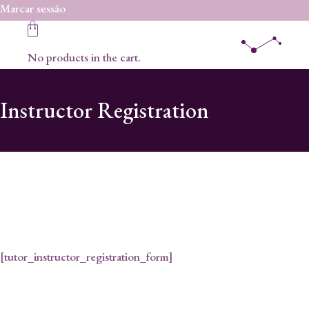
Skip
Marcar sessão
to
the
content
No products in the cart.
Instructor Registration
[tutor_instructor_registration_form]