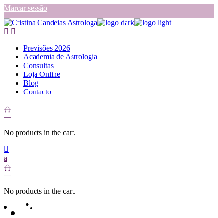
Skip
Marcar sessão
to
the
content
Previsões 2026
Academia de Astrologia
Consultas
Loja Online
Blog
Contacto
No products in the cart.
No products in the cart.