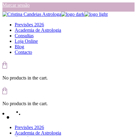
Skip
Marcar sessão
to
the
content
Previsões 2026
Academia de Astrologia
Consultas
Loja Online
Blog
Contacto
No products in the cart.
No products in the cart.
Previsões 2026
Academia de Astrologia