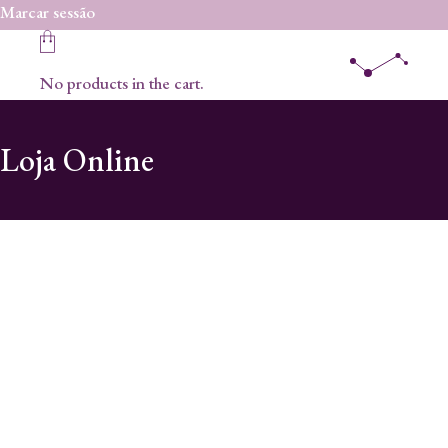
Skip
Marcar sessão
to
the
content
No products in the cart.
Loja Online