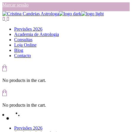
Skip
Marcar sessão
to
the
content
Previsões 2026
Academia de Astrologia
Consultas
Loja Online
Blog
Contacto
No products in the cart.
No products in the cart.
Previsões 2026