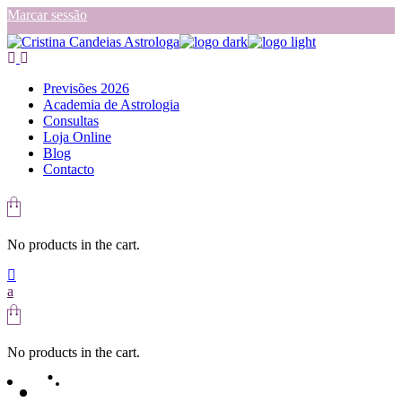
Skip
Marcar sessão
to
the
content
Previsões 2026
Academia de Astrologia
Consultas
Loja Online
Blog
Contacto
No products in the cart.
No products in the cart.