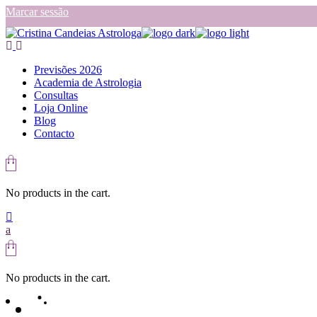
Skip
Marcar sessão
to
the
content
Previsões 2026
Academia de Astrologia
Consultas
Loja Online
Blog
Contacto
No products in the cart.
No products in the cart.