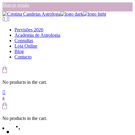
Skip
Marcar sessão
to
the
content
Previsões 2026
Academia de Astrologia
Consultas
Loja Online
Blog
Contacto
No products in the cart.
No products in the cart.