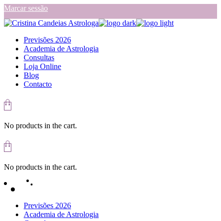
Skip
Marcar sessão
to
the
content
Previsões 2026
Academia de Astrologia
Consultas
Loja Online
Blog
Contacto
No products in the cart.
No products in the cart.
Previsões 2026
Academia de Astrologia