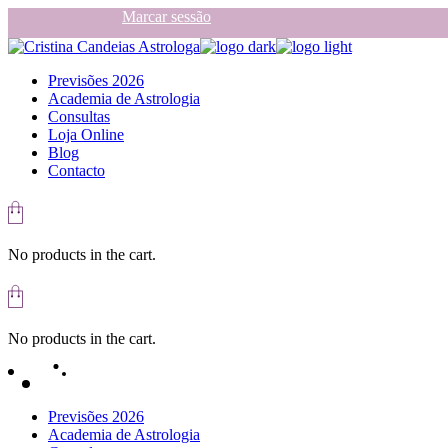
Skip
Marcar sessão
to
the
content
Previsões 2026
Academia de Astrologia
Consultas
Loja Online
Blog
Contacto
No products in the cart.
No products in the cart.
Previsões 2026
Academia de Astrologia