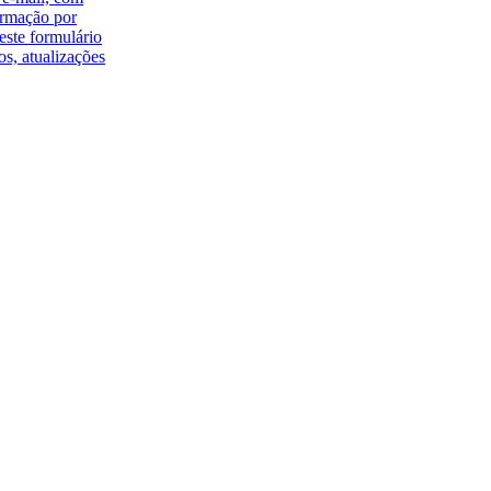
ormação por
ste formulário
os, atualizações