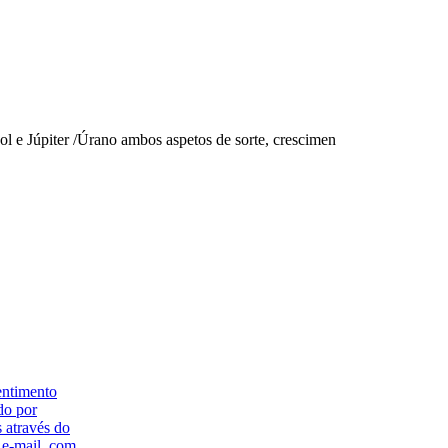
ol e Júpiter /Úrano ambos aspetos de sorte, crescimen
ntimento
do por
 através do
 e-mail, com