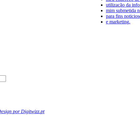
utilização da inf
mim submetida ne
para fins noticios
e marketing.
esign por Digitwizz.pt