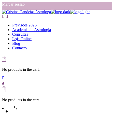
Skip
Marcar sessão
to
the
content
Previsões 2026
Academia de Astrologia
Consultas
Loja Online
Blog
Contacto
No products in the cart.
No products in the cart.