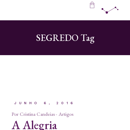
Skip
to
the
content
SEGREDO Tag
JUNHO 6, 2016
Por
Cristina Candeias
Artigos
A Alegria