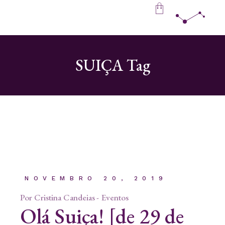
Skip
to
the
content
SUIÇA Tag
NOVEMBRO 20, 2019
Por
Cristina Candeias
Eventos
Olá Suiça! [de 29 de