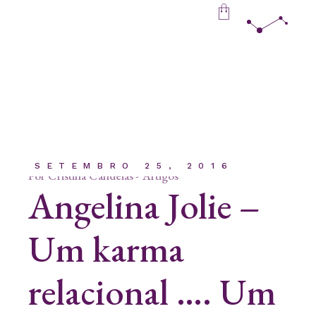
Skip
to
the
content
SETEMBRO 25, 2016
Por
Cristina Candeias
Artigos
Angelina Jolie –
Um karma
relacional …. Um