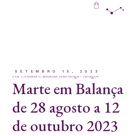
Skip
to
the
content
SETEMBRO 15, 2023
Por
Cristina Candeias Astróloga
Artigos
Marte em Balança
de 28 agosto a 12
de outubro 2023