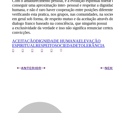
Com o amadurecimento pessoal, e a evolução espiritual tolerar 
conseguir uma aproximação inter- pessoal e respeitar a dignida
humana, e não é raro haver cooperação entre posições diferente
verificando esta pratica, nos grupos, nas comunidades, na soci
em geral sob forma, de respeito mutuo e da aceitação através d
dialogo franco baseado na consciência, que ninguém possui
a exclusividade da verdade e isso não significa renunciar certez
convicções.
ACEITAÇÃO
DIGNIDADE HUMANA
ELEVAÇÃO
ESPIRITUAL
RESPEITO
SOCIEDADE
TOLERÂNCIA
ANTERIOR
NEX