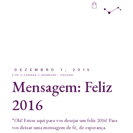
Skip
to
the
content
DEZEMBRO 1, 2015
Por
Cristina Candeias
Media
Mensagem: Feliz
2016
“Olá! Estou aqui para vos desejar um feliz 2016! Para
vos deixar uma mensagem de fé, de esperança.