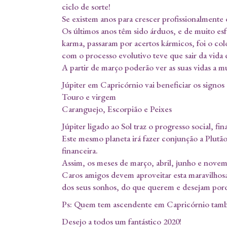
ciclo de sorte!
Se existem anos para crescer profissionalmente 
Os últimos anos têm sido árduos, e de muito esf
karma, passaram por acertos kármicos, foi o co
com o processo evolutivo teve que sair da vida d
A partir de março poderão ver as suas vidas a 
Júpiter em Capricórnio vai beneficiar os signos 
Touro e virgem
Caranguejo, Escorpião e Peixes
Júpiter ligado ao Sol traz o progresso social, fin
Este mesmo planeta irá fazer conjunção a Plutã
financeira.
Assim, os meses de março, abril, junho e novemb
Caros amigos devem aproveitar esta maravilhosa
dos seus sonhos, do que querem e desejam porq
Ps: Quem tem ascendente em Capricórnio també
Desejo a todos um fantástico 2020!