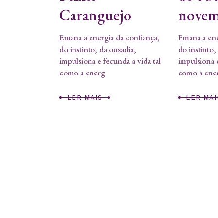
Caranguejo
novem
Emana a energia da confiança,
Emana a ene
do instinto, da ousadia,
do instinto,
impulsiona e fecunda a vida tal
impulsiona e
como a energ
como a ene
LER MAIS
LER MAI