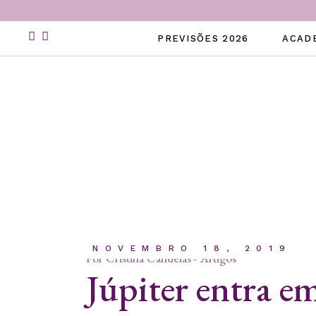
Skip
to
the
PREVISÕES 2026
ACAD
content
NOVEMBRO 18, 2019
Por
Cristina Candeias
Artigos
Júpiter entra e