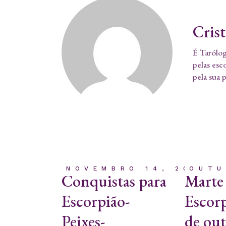
Cris
É Tarólog
pelas esc
pela sua 
NOVEMBRO 14, 2023
OUTU
Conquistas para
Marte
Escorpião-
Escorp
Peixes-
de ou