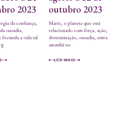
bro 2023
outubro 2023
rgia da confiança,
Marte, o planeta que está
 da ousadia,
relacionado com força, ação,
 fecunda a vida tal
determinação, ousadia, entra
rg
amanhã no
S
LER MAIS