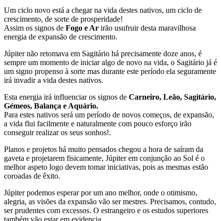
Um ciclo novo está a chegar na vida destes nativos, um ciclo de
crescimento, de sorte de prosperidade!
Assim os signos de
Fogo e Ar
irão usufruir desta maravilhosa
energia de expansão de crescimento.
Júpiter não retomava em Sagitário há precisamente doze anos, é
sempre um momento de iniciar algo de novo na vida, o Sagitário já é
um signo propenso à sorte mas durante este período ela seguramente
irá invadir a vida destes nativos.
Esta energia irá influenciar os signos de
Carneiro, Leão, Sagitário,
Gémeos, Balança e Aquário.
Para estes nativos será um período de novos começos, de expansão,
a vida flui facilmente e naturalmente com pouco esforço irão
conseguir realizar os seus sonhos!.
Planos e projetos há muito pensados chegou a hora de saíram da
gaveta e projetarem fisicamente, Júpiter em conjunção ao Sol é o
melhor aspeto logo devem tomar iniciativas, pois as mesmas estão
coroadas de êxito.
Júpiter podemos esperar por um ano melhor, onde o otimismo,
alegria, as visões da expansão vão ser mestres. Precisamos, contudo,
ser prudentes com excessos. O estrangeiro e os estudos superiores
também vão estar em evidencia.