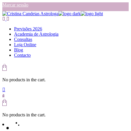
Skip
Marcar sessão
to
the
content
Previsões 2026
Academia de Astrologia
Consultas
Loja Online
Blog
Contacto
No products in the cart.
No products in the cart.