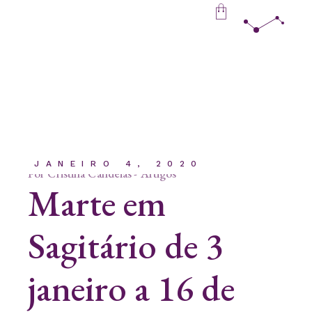
Skip
to
the
content
JANEIRO 4, 2020
Por
Cristina Candeias
Artigos
Marte em
Sagitário de 3
janeiro a 16 de