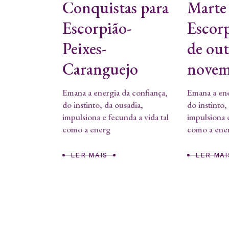
Conquistas para
Marte
Escorpião-
Escorp
Peixes-
de ou
Caranguejo
novem
Emana a energia da confiança,
Emana a ene
do instinto, da ousadia,
do instinto,
impulsiona e fecunda a vida tal
impulsiona e
como a energ
como a ene
LER MAIS
LER MAI