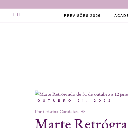
Skip
to
the
PREVISÕES 2026
ACAD
content
OUTUBRO 21, 2022
Por
Cristina Candeias
©
Marte Retrógra