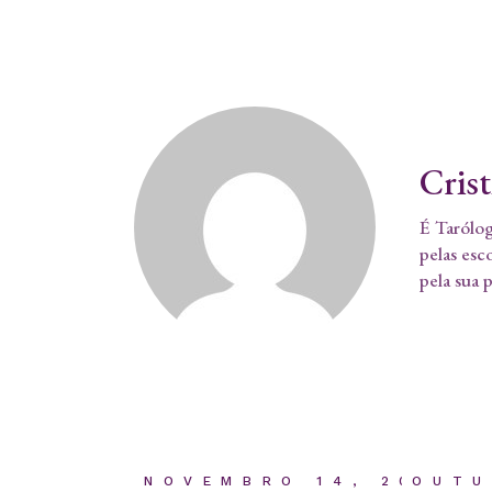
Cris
É Tarólog
pelas esc
pela sua 
NOVEMBRO 14, 2023
OUTU