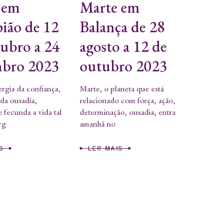
 em
Marte em
ião de 12
Balança de 28
tubro a 24
agosto a 12 de
bro 2023
outubro 2023
rgia da confiança,
Marte, o planeta que está
 da ousadia,
relacionado com força, ação,
 fecunda a vida tal
determinação, ousadia, entra
rg
amanhã no
S
LER MAIS