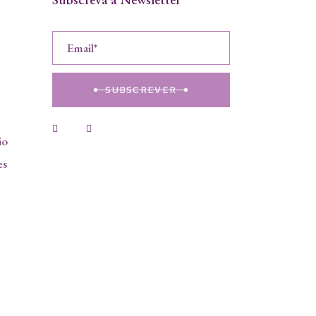
SUBSCREVER
io
es