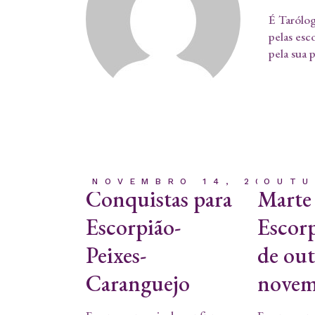
É Tarólog
pelas esc
pela sua 
NOVEMBRO 14, 2023
OUTU
Conquistas para
Marte
Escorpião-
Escorp
Peixes-
de ou
Caranguejo
novem