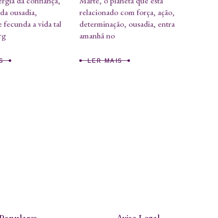
rgia da confiança,
Marte, o planeta que está
 da ousadia,
relacionado com força, ação,
 fecunda a vida tal
determinação, ousadia, entra
rg
amanhã no
S
LER MAIS
Populares
Aviso Legal