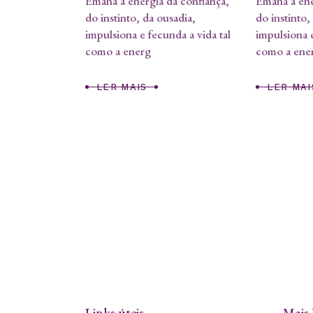
Emana a energia da confiança,
Emana a ene
do instinto, da ousadia,
do instinto,
impulsiona e fecunda a vida tal
impulsiona e
como a energ
como a ene
LER MAIS
LER MAI
Links úteis
Mais 