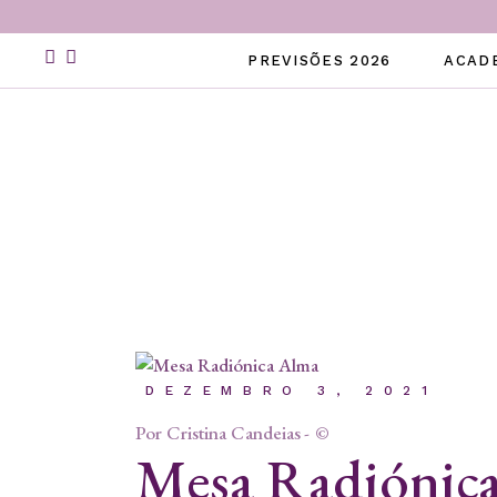
Skip
to
the
PREVISÕES 2026
ACAD
content
DEZEMBRO 3, 2021
Por
Cristina Candeias
©
Mesa Radiónic