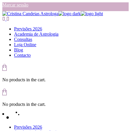
Skip
Marcar sessão
to
the
content
Previsões 2026
Academia de Astrologia
Consultas
Loja Online
Blog
Contacto
No products in the cart.
No products in the cart.
Previsões 2026