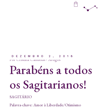
Skip
to
the
content
DEZEMBRO 2, 2018
Por
Cristina Candeias
Artigos
Parabéns a todos
os Sagitarianos!
SAGITÁRIO
Palavra-chave: Amor à Liberdade/Otimismo