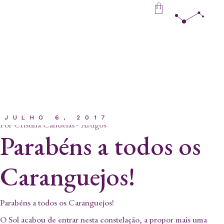
Skip
to
the
content
JULHO 6, 2017
Por
Cristina Candeias
Artigos
Parabéns a todos os
Caranguejos!
Parabéns a todos os Caranguejos!
O Sol acabou de entrar nesta constelação, a propor mais uma