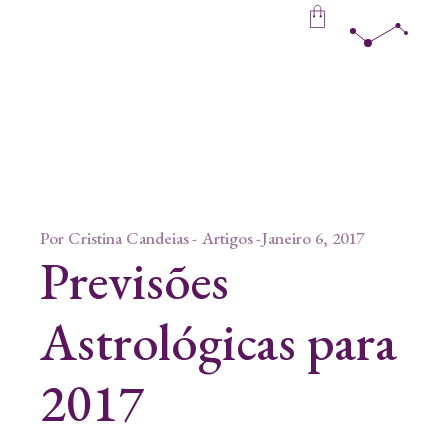
Skip
to
the
content
Por
Cristina Candeias
Artigos
Janeiro 6, 2017
Previsões
Astrológicas para
2017