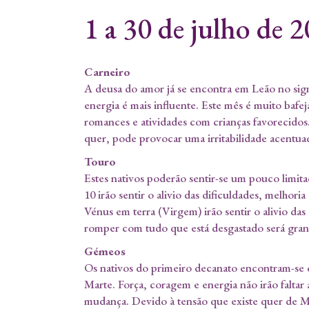
1 a 30 de julho de 
Carneiro
A deusa do amor já se encontra em Leão no sig
energia é mais influente. Este mês é muito bafeja
romances e atividades com crianças favorecidos.
quer, pode provocar uma irritabilidade acentua
Touro
Estes nativos poderão sentir-se um pouco limitad
10 irão sentir o alivio das dificuldades, melhori
Vénus em terra (Virgem) irão sentir o alivio da
romper com tudo que está desgastado será gran
Gémeos
Os nativos do primeiro decanato encontram-se 
Marte. Força, coragem e energia não irão faltar 
mudança. Devido à tensão que existe quer de M