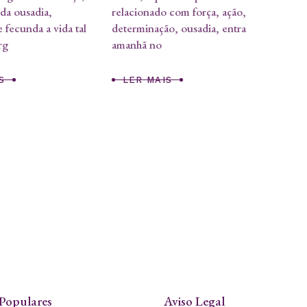
 da ousadia,
relacionado com força, ação,
 fecunda a vida tal
determinação, ousadia, entra
rg
amanhã no
S
LER MAIS
Populares
Aviso Legal