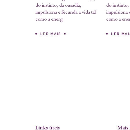
do instinto, da ousadia,
do instinto,
impulsiona e fecunda a vida tal
impulsiona e
como a energ
como a ene
LER MAIS
LER MAI
Links úteis
Mais 