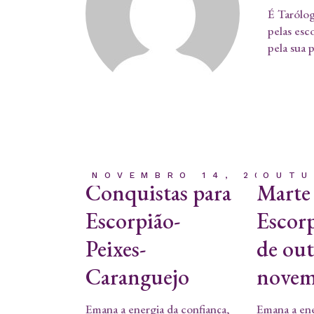
É Tarólog
pelas esc
pela sua 
NOVEMBRO 14, 2023
OUTU
Conquistas para
Marte
Escorpião-
Escorp
Peixes-
de ou
Caranguejo
novem
Emana a energia da confiança,
Emana a ene