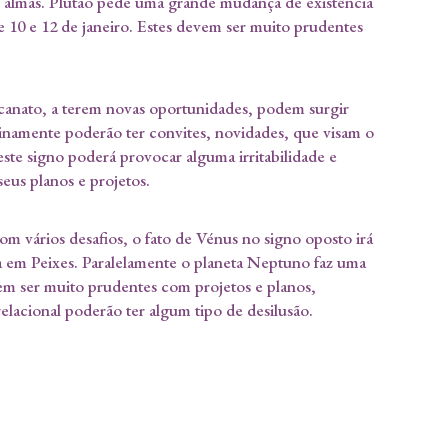
s almas. Plutão pede uma grande mudança de existência
e 10 e 12 de janeiro. Estes devem ser muito prudentes
ecanato, a terem novas oportunidades, podem surgir
tinamente poderão ter convites, novidades, que visam o
ste signo poderá provocar alguma irritabilidade e
seus planos e projetos.
om vários desafios, o fato de Vénus no signo oposto irá
ra em Peixes. Paralelamente o planeta Neptuno faz uma
vem ser muito prudentes com projetos e planos,
lacional poderão ter algum tipo de desilusão.