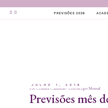
Skip
to
the
PREVISÕES 2026
ACAD
content
JULHO 1, 2018
Por
Cristina Candeias
Horóscopo Mensal
Previsões mês d