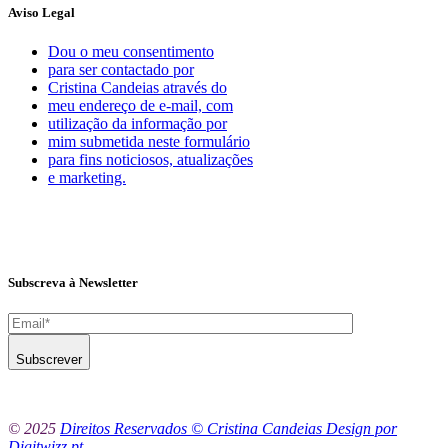
Aviso Legal
Dou o meu consentimento
para ser contactado por
Cristina Candeias através do
meu endereço de e-mail, com
utilização da informação por
mim submetida neste formulário
para fins noticiosos, atualizações
e marketing.
Subscreva à Newsletter
Subscrever
© 2025
Direitos Reservados © Cristina Candeias Design por
Digitwizz.pt