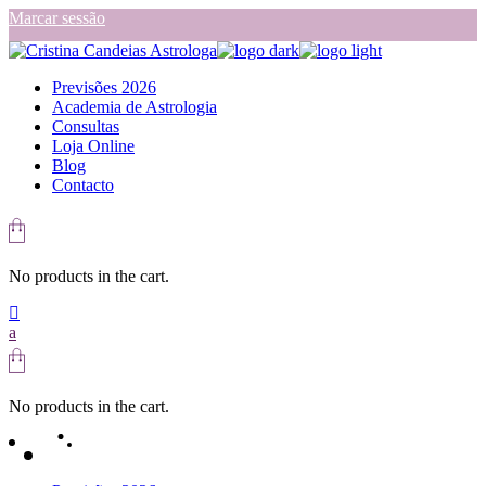
Skip
Marcar sessão
to
the
content
Previsões 2026
Academia de Astrologia
Consultas
Loja Online
Blog
Contacto
No products in the cart.
No products in the cart.