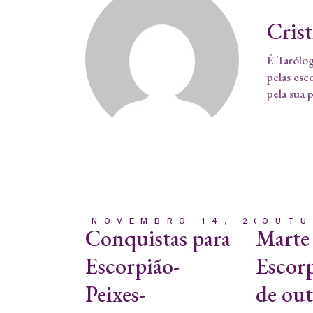
Cris
É Tarólog
pelas esc
pela sua 
NOVEMBRO 14, 2023
OUTU
Conquistas para
Marte
Escorpião-
Escorp
Peixes-
de ou