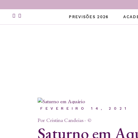
Skip
to
the
PREVISÕES 2026
ACAD
content
FEVEREIRO 14, 2021
Por
Cristina Candeias
©
Saturno em Aq