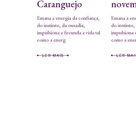
Caranguejo
novem
Emana a energia da confiança,
Emana a ene
do instinto, da ousadia,
do instinto,
impulsiona e fecunda a vida tal
impulsiona e
como a energ
como a ene
LER MAIS
LER MAI