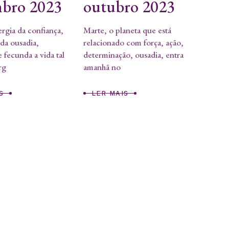
bro 2023
outubro 2023
rgia da confiança,
Marte, o planeta que está
 da ousadia,
relacionado com força, ação,
 fecunda a vida tal
determinação, ousadia, entra
rg
amanhã no
S
LER MAIS