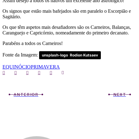
Assim desejo a todos os nativos um excelente ano astrológico!
Os signos que estão mais bafejados são em paralelo o Escorpião e
Sagitário.
Os que têm aspetos mais desafiadores são os Carneiros, Balanças,
Caranguejo e Capricórnio, nomeadamente do primeiro decanato.
Parabéns a todos os Carneiros!
Fonte da Imagem:
unsplash-logo
Rodion Kutsaev
EQUINÓCIO
PRIMAVERA
ANTERIOR
NEXT