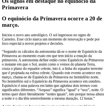
Os signos em destaque no equinócio da
Primavera
O equinócio da Primavera ocorre a 20 de
março.
Iniciou o novo ano astrológico. O sol ingressou no signo de
Carneiro. Esse ciclo marca um momento de renovação e pede por
foco especial a novos projetos e decisões.
“Segundo os cálculos da astronomia dá-se o nome de Equinócio da
Primavera ao momento exato em que tem início a estação da
primavera. A astronomia define então como Equinócio da Primavera
o instante em que o Sol, assim como o vemos do planeta Terra,
cruza o plano do equador celeste, isto é, a linha do equador terrestre
que é projetada na esfera celeste. Quando este evento acontece em
março, chama-se de Equinócio da Primavera no hemisfério norte.
No hemisfério sul o Equinócio da Primavera acontece em outubro.
Equinócio é uma palavra em latim que aglutina dois termos com
significados diferentes. “Aequus” significa “igual” e “nox”, noite. O
termo quer dizer literalmente “noites iguais”, isto porque nessa altura
a noite e o dia têm sensivelmente a mesma duração, 12 horas.”