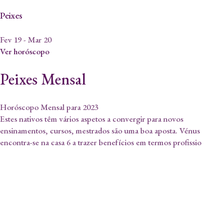
Peixes
Fev 19 - Mar 20
Ver horóscopo
Peixes Mensal
Horóscopo Mensal para 2023
Estes nativos têm vários aspetos a convergir para novos
ensinamentos, cursos, mestrados são uma boa aposta. Vénus
encontra-se na casa 6 a trazer benefícios em termos profissio
"O nível de excelência não é dado a
todos.
Somente aqueles que conseguem reunir a riqueza material com a