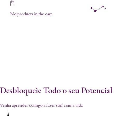
Skip
to
the
No products in the cart.
content
Junte-se à nossa Academia
de Astrologia
Empodere-se e tome conta do seu destino
Cursos de Mesa Radiónica, Tarot, Arcanos Menores, e muitos
mais
Desbloqueie Todo o seu Potencial
Venha aprender comigo a fazer surf com a vida