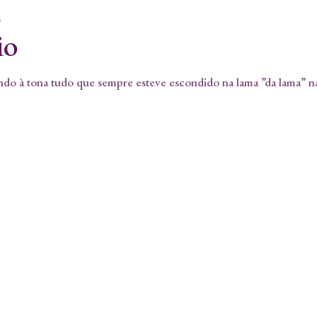
5
io
endo à tona tudo que sempre esteve escondido na lama ”da lama” n