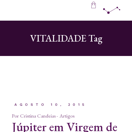
Skip
to
the
content
VITALIDADE Tag
AGOSTO 10, 2015
Por
Cristina Candeias
Artigos
Júpiter em Virgem de