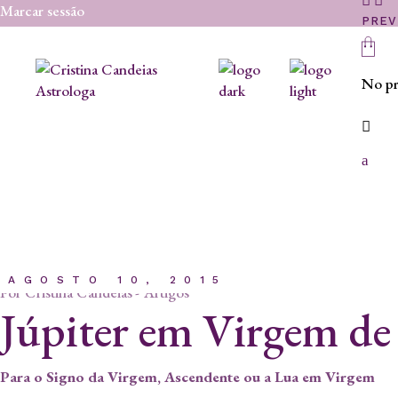
Skip
Marcar sessão
to
PREV
the
content
No pro
AGOSTO 10, 2015
Por
Cristina Candeias
Artigos
Júpiter em Virgem de
Para o Signo da Virgem, Ascendente ou a Lua em Virgem