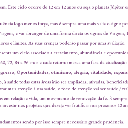
rgem. Este ciclo ocorre de 12 em 12 anos ou seja o planeta Júpite
ência logo menos força, mas é sempre uma mais-valia o signo por 
Virgem, e vai abranger de uma forma direta os signos de Virgem, 
alores e limites. As suas crenças poderão passar por uma avaliação.
resenta um ciclo associado a crescimento, abundância e oportunid
60, 72, 84 e 96 anos e cada retorno marca uma fase de atualização
gresso, Oportunidades, otimismo, alegria, vitalidade, expans
o, à saúde todas estas áreas irão ser ampliadas, ativadas, benefi
ar mais atenção à sua saúde, o foco de atenção vai ser saúde / tra
as em relação a vida, um movimento de renovação da fé. É sempre 
nvestir nos projetos que deseja ver frutificar nos próximos 12 an
fundamentos sendo por isso sempre necessário grande prudência.