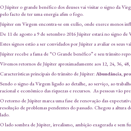
O Júpiter o grande benéfico dos deuses vai visitar o signo da Vi
pelo facto de ter uma energia afim o fogo.
Júpiter em Virgem encontra-se em exílio, onde exerce menos influ
De 11 de agosto a 9 de setembro 2016 Júpiter estará no signo de 
Estes signos estão a ser convidados por Júpiter a avaliar os seus v
Júpiter recebe a fama de “O Grande benéfico” e seu trânsito rep
Vivemos retornos de Júpiter aproximadamente aos 12, 24, 36, 48, 
Características principais do trânsito de Júpiter:
Abundância, pro
Sendo o signo da Virgem ligado ao detalhe, ao serviço, ao trabalh
racional e econômico das riquezas e recursos. As pessoas vão prest
O retorno de Júpiter marca uma fase de renovação das expectativ
resolução de problemas pendentes do passado. Chegou a altura de i
lado.
O lado sombra de Júpiter, irrealismo, ambição exagerada e sem 