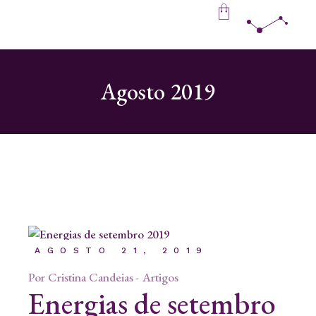
Skip
to
the
content
Agosto 2019
AGOSTO 21, 2019
Por
Cristina Candeias
Artigos
Energias de setembro