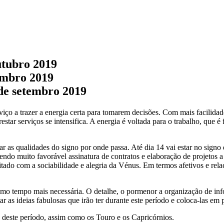
utubro 2019
embro 2019
de setembro 2019
iço a trazer a energia certa para tomarem decisões. Com mais facilidade s
estar serviços se intensifica. A energia é voltada para o trabalho, que 
r as qualidades do signo por onde passa. Até dia 14 vai estar no signo 
do muito favorável assinatura de contratos e elaboração de projetos a
tado com a sociabilidade e alegria da Vénus. Em termos afetivos e relacio
mo tempo mais necessária. O detalhe, o pormenor a organização de info
as ideias fabulosas que irão ter durante este período e coloca-las em p
o deste período, assim como os Touro e os Capricórnios.