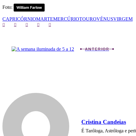
Foto:
William Farlow
CAPRICÓRNIO
MARTE
MERCÚRIO
TOURO
VÉNUS
VIRGEM
ANTERIOR
Cristina Candeias
É Taróloga, Astróloga e per