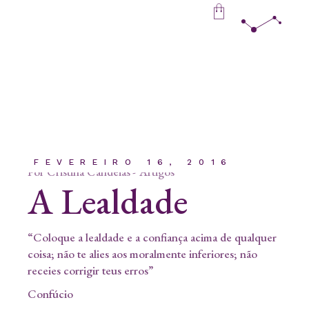
Skip
to
the
content
FEVEREIRO 16, 2016
Por
Cristina Candeias
Artigos
A Lealdade
“Coloque a lealdade e a confiança acima de qualquer
coisa; não te alies aos moralmente inferiores; não
receies corrigir teus erros”
Confúcio