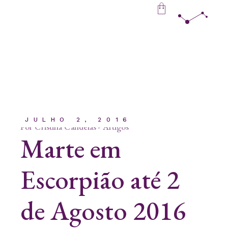
Skip
to
the
content
JULHO 2, 2016
Por
Cristina Candeias
Artigos
Marte em
Escorpião até 2
de Agosto 2016