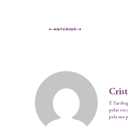
ANTERIOR
Cris
É Tarólog
pelas esc
pela sua 