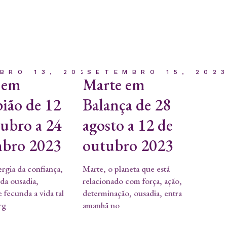
BRO 13, 2023
SETEMBRO 15, 202
 em
Marte em
ião de 12
Balança de 28
tubro a 24
agosto a 12 de
bro 2023
outubro 2023
rgia da confiança,
Marte, o planeta que está
 da ousadia,
relacionado com força, ação,
 fecunda a vida tal
determinação, ousadia, entra
rg
amanhã no