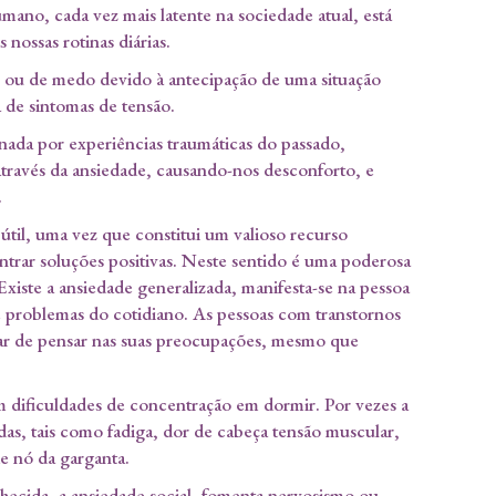
ano, cada vez mais latente na sociedade atual, está
 nossas rotinas diárias.
 ou de medo devido à antecipação de uma situação
de sintomas de tensão.
nada por experiências traumáticas do passado,
 através da ansiedade, causando-nos desconforto, e
.
 útil, uma vez que constitui um valioso recurso
ontrar soluções positivas. Neste sentido é uma poderosa
Existe a ansiedade generalizada, manifesta-se na pessoa
problemas do cotidiano. As pessoas com transtornos
ar de pensar nas suas preocupações, mesmo que
em dificuldades de concentração em dormir. Por vezes a
as, tais como fadiga, dor de cabeça tensão muscular,
 de nó da garganta.
ecida, a ansiedade social, fomenta nervosismo ou