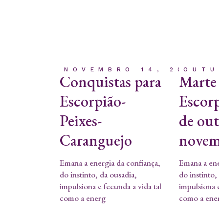
NOVEMBRO 14, 2023
OUTU
Conquistas para
Marte
Escorpião-
Escorp
Peixes-
de ou
Caranguejo
novem
Emana a energia da confiança,
Emana a ene
do instinto, da ousadia,
do instinto,
impulsiona e fecunda a vida tal
impulsiona e
como a energ
como a ene