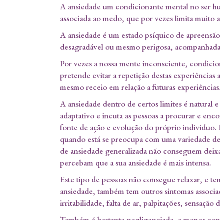
A ansiedade um condicionante mental no ser hum
associada ao medo, que por vezes limita muito as
A ansiedade é um estado psíquico de apreensão
desagradável ou mesmo perigosa, acompanhada 
Por vezes a nossa mente inconsciente, condicio
pretende evitar a repetição destas experiências
mesmo receio em relação a futuras experiências
A ansiedade dentro de certos limites é natural e
adaptativo e incuta as pessoas a procurar e enc
fonte de ação e evolução do próprio individuo. 
quando está se preocupa com uma variedade de 
de ansiedade generalizada não conseguem deix
percebam que a sua ansiedade é mais intensa.
Este tipo de pessoas não consegue relaxar, e t
ansiedade, também tem outros sintomas associad
irritabilidade, falta de ar, palpitações, sensação
Também é bastante negligenciada, a menos conh