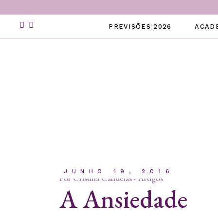
Skip
to
the
PREVISÕES 2026
ACAD
content
JUNHO 19, 2016
Por
Cristina Candeias
Artigos
A Ansiedade