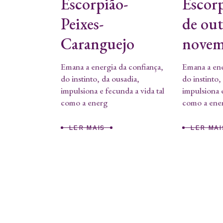
Escorpião-
Escorp
Peixes-
de ou
Caranguejo
novem
Emana a energia da confiança,
Emana a ene
do instinto, da ousadia,
do instinto,
impulsiona e fecunda a vida tal
impulsiona e
como a energ
como a ene
LER MAIS
LER MAI