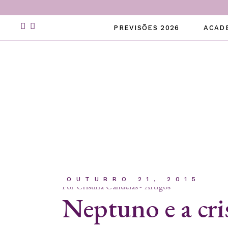
Skip
to
the
PREVISÕES 2026
ACAD
content
OUTUBRO 21, 2015
Por
Cristina Candeias
Artigos
Neptuno e a cri