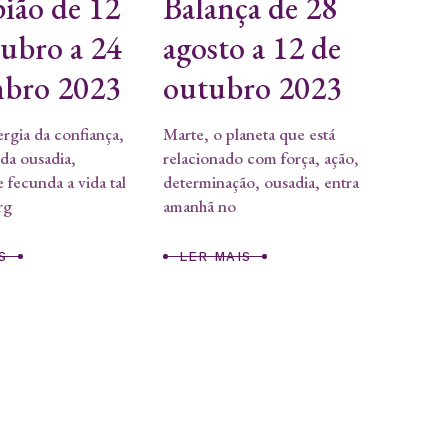
ião de 12
Balança de 28
tubro a 24
agosto a 12 de
bro 2023
outubro 2023
rgia da confiança,
Marte, o planeta que está
 da ousadia,
relacionado com força, ação,
 fecunda a vida tal
determinação, ousadia, entra
rg
amanhã no
S
LER MAIS