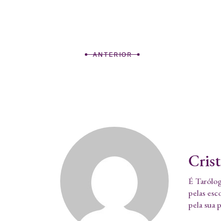
ANTERIOR
Cris
É Tarólog
pelas esc
pela sua 