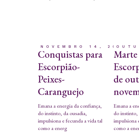
NOVEMBRO 14, 2023
OUTU
Conquistas para
Marte
Escorpião-
Escorp
Peixes-
de ou
Caranguejo
novem
Emana a energia da confiança,
Emana a ene
do instinto, da ousadia,
do instinto,
impulsiona e fecunda a vida tal
impulsiona e
como a energ
como a ene