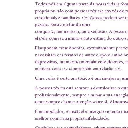
Todos nós em alguma parte da nossa vida já fom
própria ou não com pessoas tóxicas através do 
emocionais e familiares. Os tóxicos podem ser 
pessoa. Existe no fundo uma
conquista, um namoro, uma sedução. A pessoa t
ela/ele começa a minar a auto estima do outro s
Elas podem estar doentes, extremamente preocu
necessitam em termos de amor e apoio emocion
depressivas, ou mesmo mentalmente doentes, ma
maneira como se comportam em relação a si.
Uma coisa é certa um tóxico é um
invejoso, u
A pessoa tóxica está sempre a desvalorizar o qu
profissionalmente, sempre a minar a sua energi
tenta sempre chamar atenção sobre si, é
inconv
É manipulador, é instável e inseguro e tenta inc
melhor com a sua própria infelicidade.
Os tóxicos são controladores, sabem sempre tu