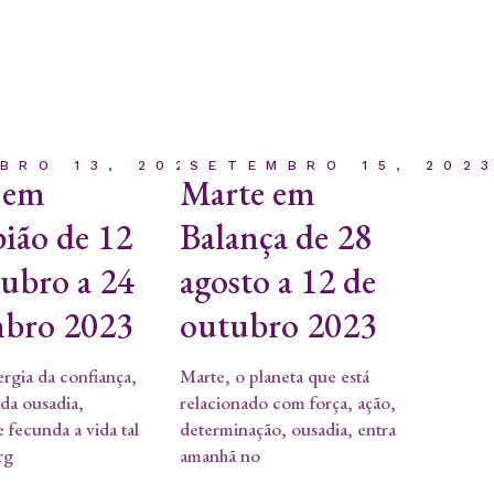
BRO 13, 2023
SETEMBRO 15, 202
 em
Marte em
ião de 12
Balança de 28
tubro a 24
agosto a 12 de
bro 2023
outubro 2023
rgia da confiança,
Marte, o planeta que está
 da ousadia,
relacionado com força, ação,
 fecunda a vida tal
determinação, ousadia, entra
rg
amanhã no