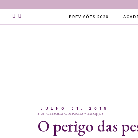
Skip
to
the
PREVISÕES 2026
ACAD
content
JULHO 21, 2015
Por
Cristina Candeias
Artigos
O perigo das pe