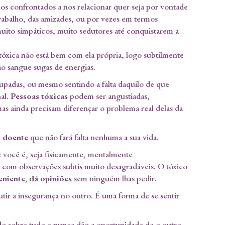
os confrontados a nos relacionar quer seja por vontade
trabalho, das amizades, ou por vezes em termos
muito simpáticos, muito sedutores até conquistarem a
óxica não está bem com ela própria, logo subtilmente
ão sangue sugas de energias.
padas, ou mesmo sentindo a falta daquilo de que
al.
Pessoas tóxicas
podem ser angustiadas,
s ainda precisam diferençar o problema real delas da
m doente
que não fará falta nenhuma a sua vida.
e você é, seja fisicamente, mentalmente
a com observações subtis muito desagradáveis. O tóxico
eniente, dá opiniões
sem ninguém lhas pedir.
utir a insegurança no outro. É uma forma de se sentir
do sobre tudo e nunca dão a oportunidade de o outro