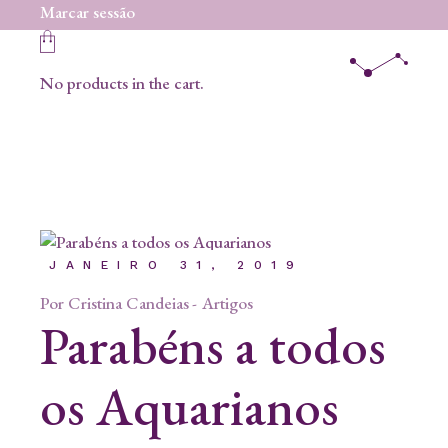
Skip
Marcar sessão
to
the
content
No products in the cart.
JANEIRO 31, 2019
Por
Cristina Candeias
Artigos
Parabéns a todos
os Aquarianos