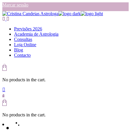
Skip
Marcar sessão
to
the
content
Previsões 2026
Academia de Astrologia
Consultas
Loja Online
Blog
Contacto
No products in the cart.
No products in the cart.