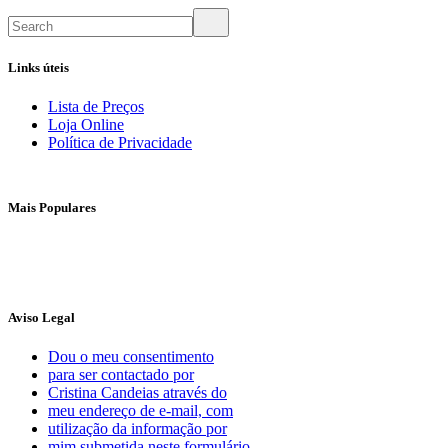
Links úteis
Lista de Preços
Loja Online
Política de Privacidade
Mais Populares
Aviso Legal
Dou o meu consentimento
para ser contactado por
Cristina Candeias através do
meu endereço de e-mail, com
utilização da informação por
mim submetida neste formulário