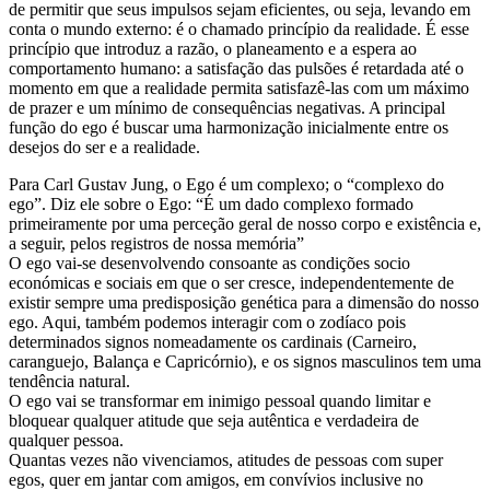
de permitir que seus impulsos sejam eficientes, ou seja, levando em
conta o mundo externo: é o chamado princípio da realidade. É esse
princípio que introduz a razão, o planeamento e a espera ao
comportamento humano: a satisfação das pulsões é retardada até o
momento em que a realidade permita satisfazê-las com um máximo
de prazer e um mínimo de consequências negativas. A principal
função do ego é buscar uma harmonização inicialmente entre os
desejos do ser e a realidade.
Para Carl Gustav Jung, o Ego é um complexo; o “complexo do
ego”. Diz ele sobre o Ego: “É um dado complexo formado
primeiramente por uma perceção geral de nosso corpo e existência e,
a seguir, pelos registros de nossa memória”
O ego vai-se desenvolvendo consoante as condições socio
económicas e sociais em que o ser cresce, independentemente de
existir sempre uma predisposição genética para a dimensão do nosso
ego. Aqui, também podemos interagir com o zodíaco pois
determinados signos nomeadamente os cardinais (Carneiro,
caranguejo, Balança e Capricórnio), e os signos masculinos tem uma
tendência natural.
O ego vai se transformar em inimigo pessoal quando limitar e
bloquear qualquer atitude que seja autêntica e verdadeira de
qualquer pessoa.
Quantas vezes não vivenciamos, atitudes de pessoas com super
egos, quer em jantar com amigos, em convívios inclusive no