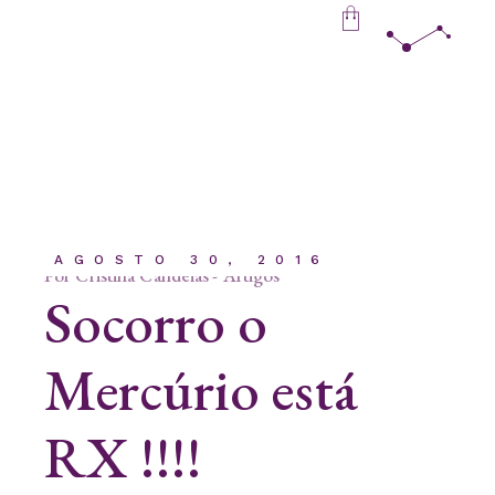
Skip
to
the
content
AGOSTO 30, 2016
Por
Cristina Candeias
Artigos
Socorro o
Mercúrio está
RX !!!!