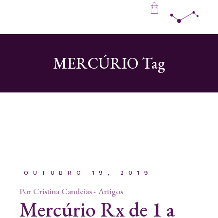
Skip
to
the
content
MERCÚRIO Tag
OUTUBRO 19, 2019
Por
Cristina Candeias
Artigos
Mercúrio Rx de 1 a